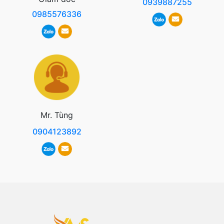
0939887255
0985576336
Mr. Tùng
0904123892