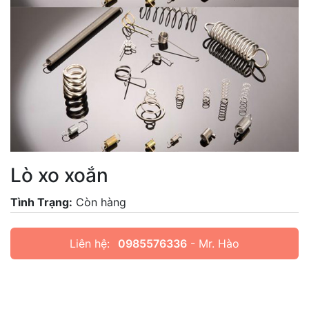
Lò xo xoắn
Tình Trạng:
Còn hàng
Liên hệ:
0985576336
- Mr. Hào