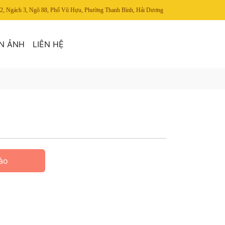
 12, Ngách 3, Ngõ 88, Phố Vũ Hựu, Phường Thanh Bình, Hải Dương
N ẢNH
LIÊN HỆ
ào