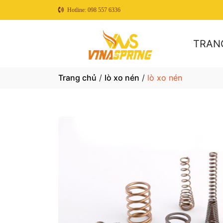
Hotline: 098 557 6336
TRAN
Trang chủ
/
lò xo nén
/
lò xo nén