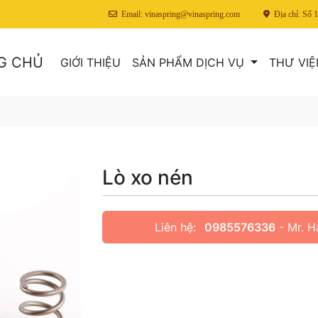
Email: vinaspring@vinaspring.com
Địa chỉ: Số
G CHỦ
GIỚI THIỆU
SẢN PHẨM DỊCH VỤ
THƯ VIỆ
Lò xo nén
Liên hệ:
0985576336
- Mr. H