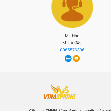
Mr. Hào
Giám đốc
0985576336
Công ty TNHH Vina Spring chuyên sản xuấ