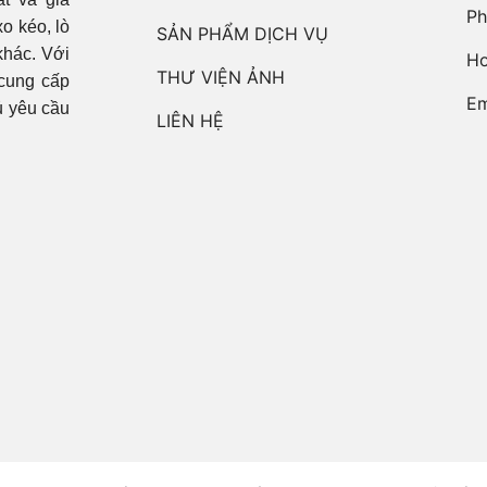
Ph
xo kéo, lò
SẢN PHẨM DỊCH VỤ
khác. Với
Ho
THƯ VIỆN ẢNH
 cung cấp
Em
ủ yêu cầu
LIÊN HỆ