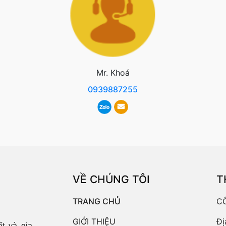
Mr. Khoá
0939887255
VỀ CHÚNG TÔI
T
TRANG CHỦ
C
GIỚI THIỆU
Đị
t và gia